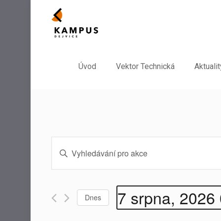
Úvod
Vektor Technická
Aktualit
Navigace
Enter
pro
Keyword.
hledání
Search
for
a
Akce
7 srpna, 2026
zobrazení
Dnes
by
Akce
Keyword.
Vyberte