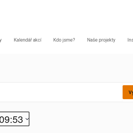
y
Kalendář akcí
Kdo jsme?
Naše projekty
In
V
 09:53