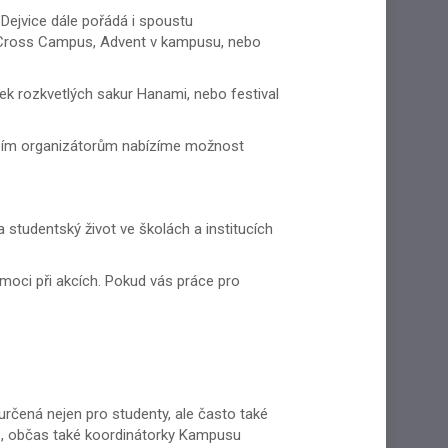
ejvice dále pořádá i spoustu
d Cross Campus, Advent v kampusu, nebo
tek rozkvetlých sakur Hanami, nebo festival
ším organizátorům nabízíme možnost
 a studentský život ve školách a institucích
omoci při akcích. Pokud vás práce pro
 určená nejen pro studenty, ale často také
telé, občas také koordinátorky Kampusu