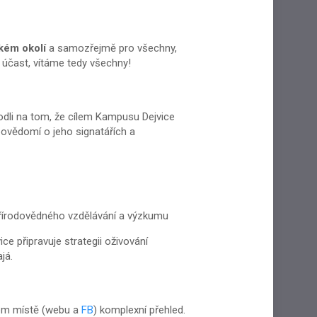
zkém okolí
a samozřejmě pro všechny,
 účast, vítáme tedy všechny!
hodli na tom, že cílem Kampusu Dejvice
povědomí o jeho signatářích a
přírodovědného vzdělávání a výzkumu
e připravuje strategii oživování
já.
om místě (webu a
FB
) komplexní přehled.