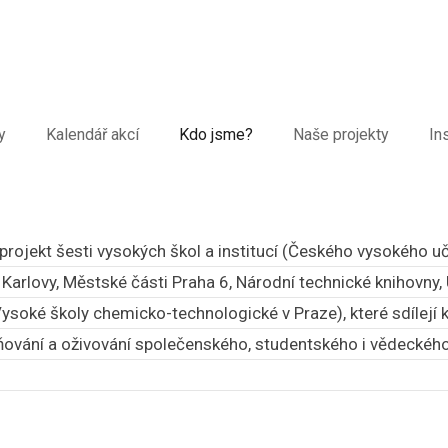
y
Kalendář akcí
Kdo jsme?
Naše projekty
In
rojekt šesti vysokých škol a institucí (Českého vysokého uč
y Karlovy, Městské části Praha 6, Národní technické knihovny
soké školy chemicko-technologické v Praze), které sdílejí
ňování a oživování společenského, studentského i vědeckého 