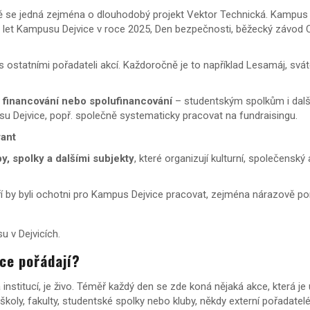
se jedná zejména o dlouhodobý projekt Vektor Technická. Kampus D
00 let Kampusu Dejvice v roce 2025, Den bezpečnosti, běžecký závo
 s ostatními pořadateli akcí. Každoročně je to například Lesamáj, svá
 financování
nebo spolufinancování
– studentským spolkům i dal
usu Dejvice, popř. společně systematicky pracovat na fundraisingu.
rant
by, spolky a dalšími subjekty
, které organizují kulturní, společenský
eří by byli ochotni pro Kampus Dejvice pracovat, zejména nárazově p
 v Dejvicích.
ce pořádají?
nstitucí, je živo. Téměř každý den se zde koná nějaká akce, která je
vé školy, fakulty, studentské spolky nebo kluby, někdy externí pořada