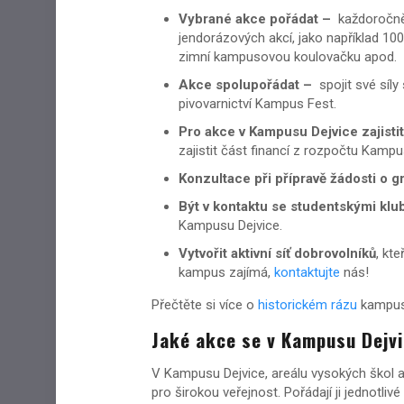
Vybrané akce pořádat –
každoročně 
jendorázových akcí, jako například 1
zimní kampusovou koulovačku apod.
Akce spolupořádat –
spojit své síly
pivovarnictví Kampus Fest.
Pro akce v Kampusu Dejvice zajistit
zajistit část financí z rozpočtu Kamp
Konzultace při přípravě žádosti o g
Být v kontaktu se studentskými
klu
Kampusu Dejvice.
Vytvořit aktivní síť dobrovolníků
, kt
kampus zajímá,
kontaktujte
nás!
Přečtěte si více o
historickém rázu
kampusu
Jaké akce se v Kampusu Dejvi
V Kampusu Dejvice, areálu vysokých škol a i
pro širokou veřejnost. Pořádají ji jednotli