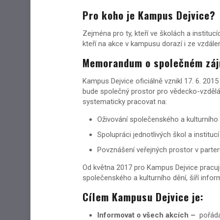
Pro
koho je Kampus Dejvice?
Zejména pro ty, kteří ve školách a institu
kteří na akce v kampusu dorazí i ze vzdál
Memorandum o společném zá
Kampus Dejvice oficiálně vznikl 17. 6. 20
bude společný prostor pro vědecko-vzděláv
systematicky pracovat na:
Oživování společenského a kulturního
Spolupráci jednotlivých škol a institucí
Povznášení veřejných prostor v parte
Od května 2017 pro Kampus Dejvice pracuje 
společenského a kulturního dění, šíří info
Cílem Kampusu Dejvice je:
Informovat o všech akcích –
pořáda