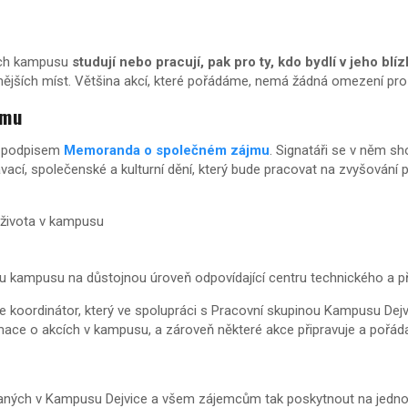
cích kampusu
studují nebo pracují, pak pro ty, kdo bydlí v jeho blí
enějších míst. Většina akcí, které pořádáme, nemá žádná omezení pro
jmu
15 podpisem
Memoranda o společném zájmu
. Signatáři se v něm s
ací, společenské a kulturní dění, který bude pracovat na zvyšování 
 života v kampusu
ru kampusu na důstojnou úroveň odpovídající centru technického a 
koordinátor, který ve spolupráci s Pracovní skupinou Kampusu Dejvic
rmace o akcích v kampusu, a zároveň některé akce připravuje a pořáda
ných v Kampusu Dejvice a všem zájemcům tak poskytnout na jedn