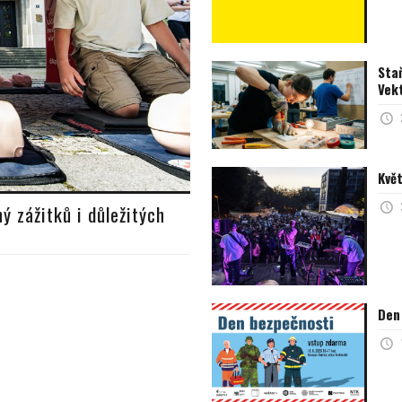
Sta
Vek
Kvě
ý zážitků i důležitých
Den