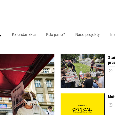
y
Kalendář akcí
Kdo jsme?
Naše projekty
In
Staň
prác
Máte