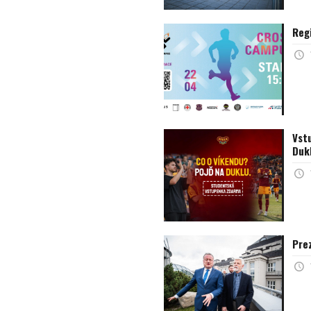
Reg
Vst
Dukl
Prez