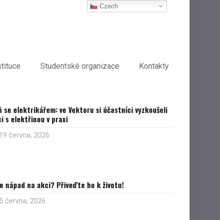
Czech
stituce
Studentské organizace
Kontakty
 se elektrikářem: ve Vektoru si účastníci vyzkoušeli
i s elektřinou v praxi
19 června, 2026
 nápad na akci? Přiveďte ho k životu!
5 června, 2026