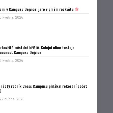
ami v Kampusu Dejvice: jaro v plném rozkvětu
6 května, 2026
rkoviště městské hřiště. Kolejní ulice testuje
oucnost Kampusu Dejvice
6 května, 2026
enáctý ročník Cross Campusu přilákal rekordní počet
ů
27 dubna, 2026