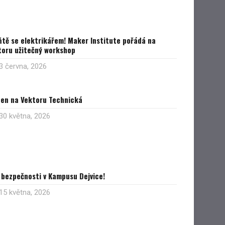
ňtě se elektrikářem! Maker Institute pořádá na
toru užitečný workshop
3 června, 2026
ten na Vektoru Technická
30 května, 2026
 bezpečnosti v Kampusu Dejvice!
15 května, 2026