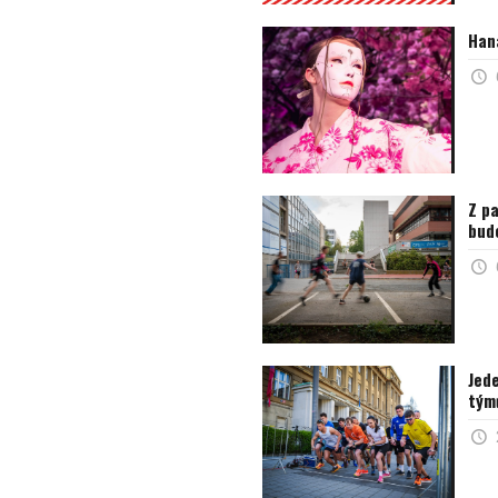
Han
Z pa
bud
Jed
tým