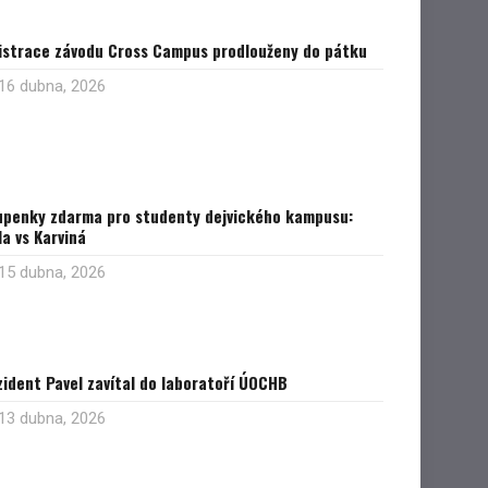
istrace závodu Cross Campus prodlouženy do pátku
16 dubna, 2026
upenky zdarma pro studenty dejvického kampusu:
a vs Karviná
15 dubna, 2026
ident Pavel zavítal do laboratoří ÚOCHB
13 dubna, 2026