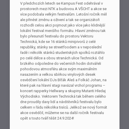
V předchozích letech se Kampus Fest odehrával v
prostorech mezi NTK a budovou A VŠCHT a akce se
více podobala velkým festivalům. Letošní ročník měl
ale přinést změnu a oživení a tak se organizátoři
rozhodli celou akci pojmout jako více jako klidnější
lokální festival menšího formátu. Hlavní změnou tak
bylo přesunutí festivalu do prostoru Vektoru
Technická, kde se 16 stánků minipivorů z celé
republiky, stánky se streetfoodem a v neposlední
řadě i několik stánků studentských spolků roztáhlo
po celé délce a obou stranách ulice Technická. Od
brzkého odpoledne do večerních hodin dotvářeli
pohodovou atmosféru akce svým maximálním
nasazením a velkou sbírkou vinylových desek
osvědčení lokální DJs Bíťák Aleš a Folkáč Johan, na
které pak na hlavní stagi navázal vrchol programu –
koncert rapperky Hellwany a skupiny Mutanti Hledaj
Východisko. Vektorem Technická tak během celého
dne proudily davy lidí a návštěvníků festivalu bylo
celkem v řádu několika tisíců. Jelikož se nový formát
akce osvědčil, můžeme se na další ročník festivalu
opět s touto tváří těšit 24.9.2024!