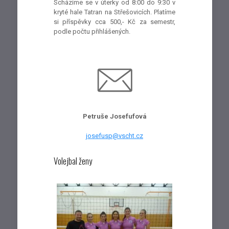
Scházíme se v úterky od 8:00 do 9:30 v
kryté hale Tatran na Střešovicích. Platíme
si příspěvky cca 500,- Kč za semestr,
podle počtu přihlášených.
Petruše Josefufová
josefusp@vscht.cz
Volejbal ženy