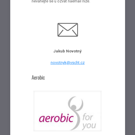
neváhejte se u ozvat naemail níže.
Jakub Novotný
novotnyk@vscht.cz
Aerobic