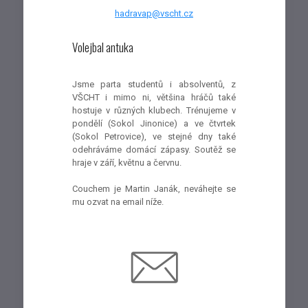
hadravap@vscht.cz
Volejbal antuka
Jsme parta studentů i absolventů, z
VŠCHT i mimo ni, většina hráčů také
hostuje v různých klubech. Trénujeme v
pondělí (Sokol Jinonice) a ve čtvrtek
(Sokol Petrovice), ve stejné dny také
odehráváme domácí zápasy. Soutěž se
hraje v září, květnu a červnu.
Couchem je Martin Janák, neváhejte se
mu ozvat na email níže.