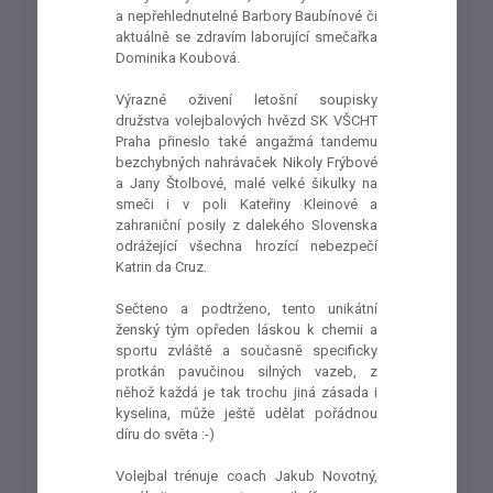
a nepřehlednutelné Barbory Baubínové či
aktuálně se zdravím laborující smečařka
Dominika Koubová.
Výrazné oživení letošní soupisky
družstva volejbalových hvězd SK VŠCHT
Praha přineslo také angažmá tandemu
bezchybných nahrávaček Nikoly Frýbové
a Jany Štolbové, malé velké šikulky na
smeči i v poli Kateřiny Kleinové a
zahraniční posily z dalekého Slovenska
odrážející všechna hrozící nebezpečí
Katrin da Cruz.
Sečteno a podtrženo, tento unikátní
ženský tým opředen láskou k chemii a
sportu zvláště a současně specificky
protkán pavučinou silných vazeb, z
něhož každá je tak trochu jiná zásada i
kyselina, může ještě udělat pořádnou
díru do světa :-)
Volejbal trénuje coach Jakub Novotný,