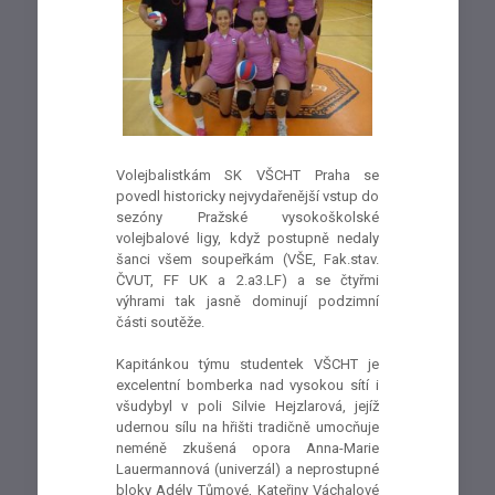
Volejbalistkám SK VŠCHT Praha se
povedl historicky nejvydařenější vstup do
sezóny Pražské vysokoškolské
volejbalové ligy, když postupně nedaly
šanci všem soupeřkám (VŠE, Fak.stav.
ČVUT, FF UK a 2.a3.LF) a se čtyřmi
výhrami tak jasně dominují podzimní
části soutěže.
Kapitánkou týmu studentek VŠCHT je
excelentní bomberka nad vysokou sítí i
všudybyl v poli Silvie Hejzlarová, jejíž
udernou sílu na hřišti tradičně umocňuje
neméně zkušená opora Anna-Marie
Lauermannová (univerzál) a neprostupné
bloky Adély Tůmové, Kateřiny Váchalové