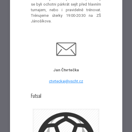
se byli ochotni párkrát sejít před hlavním
turnajem, nebo i pravidelně trénovat.
Trénujeme úterky 19:00-20:30 na ZŠ
Jánošíkova.
Jan Čtvrtečka
ctvrteckaj@vscht.cz
Futsal