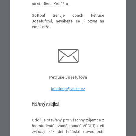
na stadionu Kotlářka.
Softbal trénuje coach Petruše
Josefufová, neváhejte se jí ozvat na
email níže.
Petruše Josefufová
josefusp@vscht.cz
Plážový volejbal
Oddíl je otevřený pro všechny zájemce z
řad studentů i zaměstnanců VŠCHT, kteří
zvládají základní hráčské dovednosti.