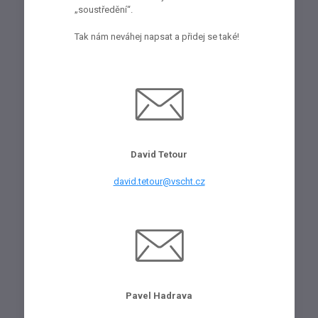
„soustředění“.
Tak nám neváhej napsat a přidej se také!
David Tetour
david.tetour@vscht.cz
Pavel Hadrava