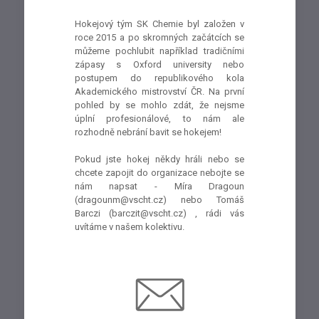
Hokejový tým SK Chemie byl založen v
roce 2015 a po skromných začátcích se
můžeme pochlubit například tradičními
zápasy s Oxford university nebo
postupem do republikového kola
Akademického mistrovství ČR. Na první
pohled by se mohlo zdát, že nejsme
úplní profesionálové, to nám ale
rozhodně nebrání bavit se hokejem!
Pokud jste hokej někdy hráli nebo se
chcete zapojit do organizace nebojte se
nám napsat - Míra Dragoun
(dragounm@vscht.cz) nebo Tomáš
Barczi (barczit@vscht.cz) , rádi vás
uvítáme v našem kolektivu.