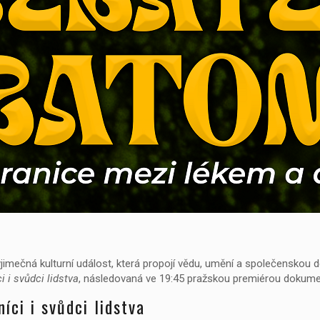
jimečná kulturní událost, která propojí vědu, umění a společenskou d
 i svůdci lidstva
, následovaná ve 19:45 pražskou premiérou dokume
ci i svůdci lidstva