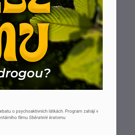
ebatu o psychoaktivních látkách. Program zahájí v
ntárního filmu
Sběratelé kratomu
.