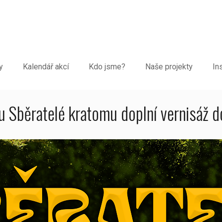
y
Kalendář akcí
Kdo jsme?
Naše projekty
In
 Sběratelé kratomu doplní vernisáž 