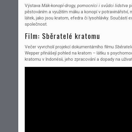
Výstava
Mák-konopí-drogy, pomocníci i svůdci lidstva
př
pěstováním a využitím máku a konopí v potravinářství, 
látek, jako jsou kratom, efedra či lysohlávky. Součástí ex
společnost.
Film: Sběratelé kratomu
Večer vyvrcholí projekcí dokumentárního filmu
Sběratel
Wepper přinášejí pohled na kratom – látku s psychomod
kratomu v Indonésii, jeho zpracování a dopady na uživat