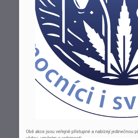
Obě akce jsou veřejně přístupné a nabízejí jedinečnou p
vědou, uměním a veřejností.