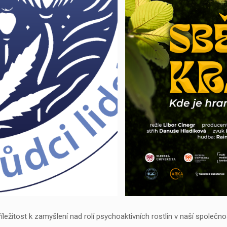
říležitost k zamyšlení nad rolí psychoaktivních rostlin v naší společ