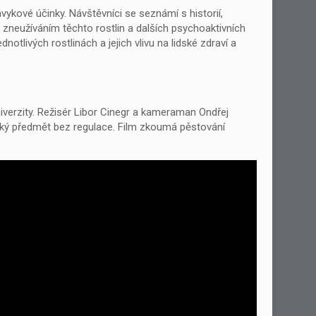
ávykové účinky. Návštěvníci se seznámí s historií,
 zneužíváním těchto rostlin a dalších psychoaktivních
notlivých rostlinách a jejich vlivu na lidské zdraví a
niverzity. Režisér Libor Cinegr a kameraman Ondřej
ský předmět bez regulace. Film zkoumá pěstování