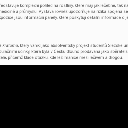
edstavuje komplexní pohled na rostliny, které mají jak léčebné, tak n
medicíně a průmyslu. Výstava rovněž upozorňuje na rizika spojená se
pozice jsou informační panely, které poskytují detailní informace o jed
é kratomu
, který vznikl jako absolventský projekt studentů Slezské u
ulačními účinky, která byla v Česku dlouho prodávána jako sběratel
ele, přičemž klade otázku, kde leží hranice mezi léčivem a drogou.