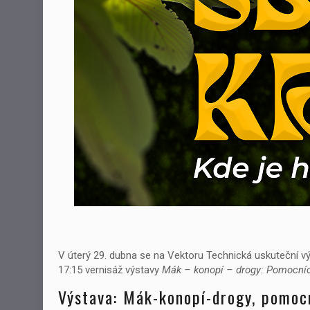
V úterý 29. dubna se na Vektoru Technická uskuteční vý
17:15 vernisáž výstavy
Mák – konopí – drogy: Pomocníci
Výstava: Mák-konopí-drogy, pomocní