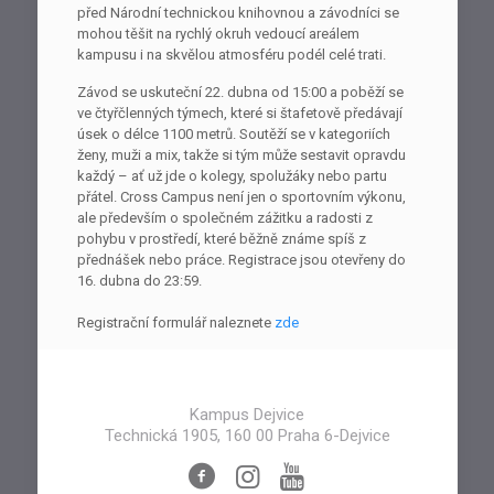
před Národní technickou knihovnou a závodníci se
mohou těšit na rychlý okruh vedoucí areálem
kampusu i na skvělou atmosféru podél celé trati.
Závod se uskuteční 22. dubna od 15:00 a poběží se
ve čtyřčlenných týmech, které si štafetově předávají
úsek o délce 1100 metrů. Soutěží se v kategoriích
ženy, muži a mix, takže si tým může sestavit opravdu
každý – ať už jde o kolegy, spolužáky nebo partu
přátel. Cross Campus není jen o sportovním výkonu,
ale především o společném zážitku a radosti z
pohybu v prostředí, které běžně známe spíš z
přednášek nebo práce. Registrace jsou otevřeny do
16. dubna do 23:59.
Registrační formulář naleznete
zde
Kampus Dejvice
Technická 1905, 160 00 Praha 6-Dejvice