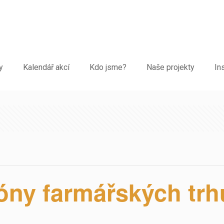
y
Kalendář akcí
Kdo jsme?
Naše projekty
In
zóny farmářských trh