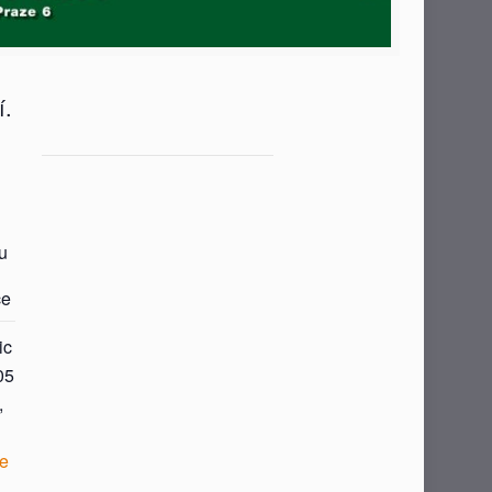
í.
u
ce
ic
05
,
e