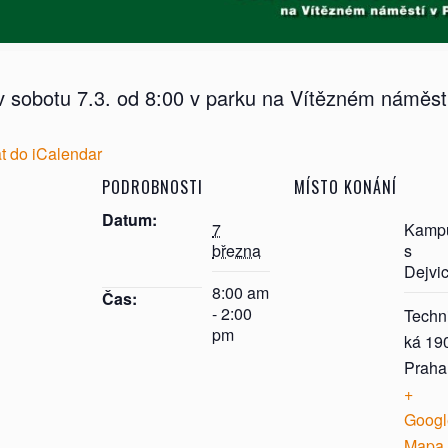
 v sobotu 7.3. od 8:00 v parku na Vítězném náměst
at do iCalendar
PODROBNOSTI
MÍSTO KONÁNÍ
Datum:
7
Kamp
března
s
Dejvi
8:00 am
Čas:
- 2:00
Techn
pm
ká 19
Praha
+
Googl
Mapa