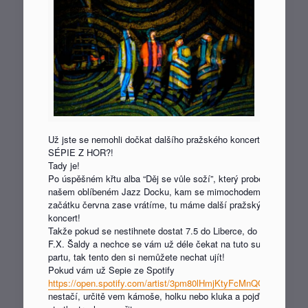
Už jste se nemohli dočkat dalšího pražského koncertu
SÉPIE Z HOR?!
Tady je!
Po úspěšném křtu alba “Děj se vůle soží”, který proběhl v
našem oblíbeném Jazz Docku, kam se mimochodem na
začátku června zase vrátíme, tu máme další pražský
koncert!
Takže pokud se nestihnete dostat 7.5 do Liberce, do divadla
F.X. Šaldy a nechce se vám už déle čekat na tuto supr
partu, tak tento den si nemůžete nechat ujít!
Pokud vám už Sepie ze Spotify
https://open.spotify.com/artist/3pm80lHmjKtyFcMnQQjsaw…
nestačí, určitě vem kámoše, holku nebo kluka a pojď si při