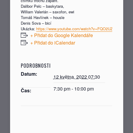
ctvrtku trochu zapařit.
Dalibor Pelc – baskytara,
William Valerián – saxofon, ewi
Tomáš Havlínek – housle
Denis Sova – bicí
Ukázka:
https://www.youtube.com/watch?v=FQO2UZgOD5M
+ Přidat do Google Kalendáře
+ Přidat do iCalendar
PODROBNOSTI
Datum:
12 května, 2022 07:30
7:30 pm - 10:00 pm
Čas: