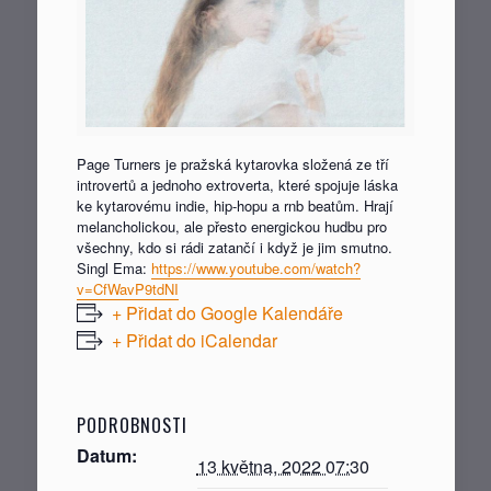
Page Turners je pražská kytarovka složená ze tří
introvertů a jednoho extroverta, které spojuje láska
ke kytarovému indie, hip-hopu a rnb beatům. Hrají
melancholickou, ale přesto energickou hudbu pro
všechny, kdo si rádi zatančí i když je jim smutno.
Singl Ema:
https://www.youtube.com/watch?
v=CfWavP9tdNI
+ Přidat do Google Kalendáře
+ Přidat do iCalendar
PODROBNOSTI
Datum:
13 května, 2022 07:30