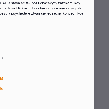
ní ABAB a stává se tak posluchačským zážitkem, kdy
ší, zda se blíží ústí do klidného moře anebo naopak
uesu a psychedelie ztvárňuje jedinečný koncept, kde
r
ic
at
te