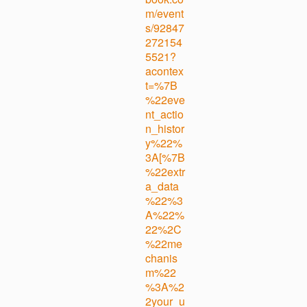
m/event
s/92847
272154
5521?
acontex
t=%7B
%22eve
nt_actio
n_histor
y%22%
3A[%7B
%22extr
a_data
%22%3
A%22%
22%2C
%22me
chanis
m%22
%3A%2
2your_u