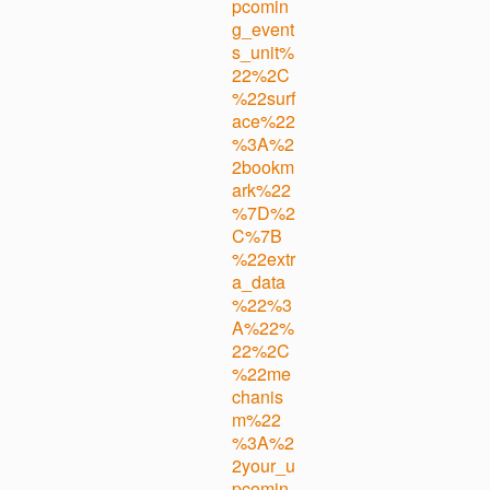
pcomin
g_event
s_unit%
22%2C
%22surf
ace%22
%3A%2
2bookm
ark%22
%7D%2
C%7B
%22extr
a_data
%22%3
A%22%
22%2C
%22me
chanis
m%22
%3A%2
2your_u
pcomin