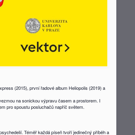
press (2015), první řadové album Heliopolis (2019) a
s vezmou na sonickou výpravu časem a prostorem. I
kem pro spoustu posluchačů napříč světem.
 psychedelií. Téměř každá píseň tvoří jedinečný příběh a