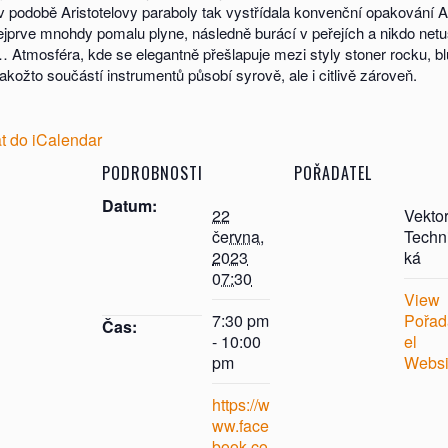
eb v podobě Aristotelovy paraboly tak vystřídala konvenční opaková
ejprve mnohdy pomalu plyne, následně burácí v peřejích a nikdo netu
tmosféra, kde se elegantně přešlapuje mezi styly stoner rocku, bl
akožto součástí instrumentů působí syrově, ale i citlivě zároveň.
at do iCalendar
PODROBNOSTI
POŘADATEL
Datum:
22
Vekto
června,
Techn
2023
ká
07:30
View
7:30 pm
Pořad
Čas:
- 10:00
el
pm
Websi
https://w
ww.face
book.co