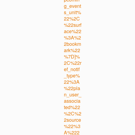
g_event
s_unit%
22%2C
%22surf
ace%22
%3A%2
2bookm
ark%22
%7D]%
2C%22r
ef_notif
_type%
22%3A
%22pla
n_user_
associa
ted%22
%2C%2
2source
%22%3
A%222