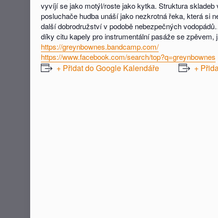
vyvíjí se jako motýl/roste jako kytka. Struktura sklad
posluchače hudba unáší jako nezkrotná řeka, která si n
další dobrodružství v podobě nebezpečných vodopádů… A
díky citu kapely pro instrumentální pasáže se zpěvem, j
https://greynbownes.bandcamp.com/
https://www.facebook.com/search/top?q=greynbownes
+ Přidat do Google Kalendáře
+ Přid