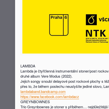
LAMBDA
Lambda je čtyřčlenná instrumentální stoner/post rocko
druhé album Vere Modus (2022).
Jejich songy snoubí delayové post rockové plochy s tě
přes to, že během poslechu neuslyšíte jediné slovo, 
lambdaband.bandcamp.com
https://www.facebook.com/lambdacz
GREYNBOWNES
Trio Greynbownes je stoner s příběhem… nejdůležitější j