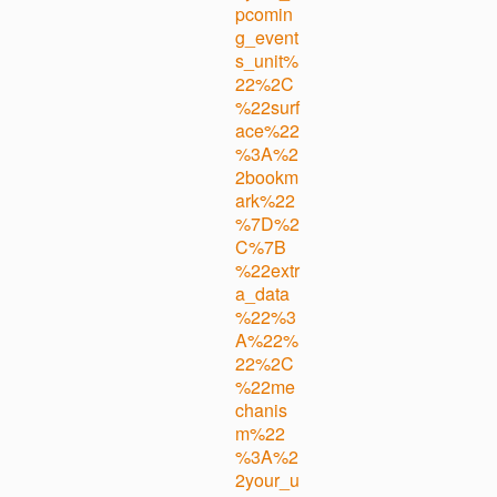
pcomin
g_event
s_unit%
22%2C
%22surf
ace%22
%3A%2
2bookm
ark%22
%7D%2
C%7B
%22extr
a_data
%22%3
A%22%
22%2C
%22me
chanis
m%22
%3A%2
2your_u