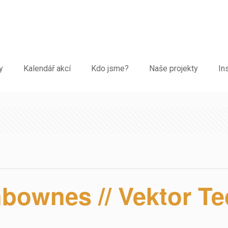
y
Kalendář akcí
Kdo jsme?
Naše projekty
In
bownes // Vektor Te