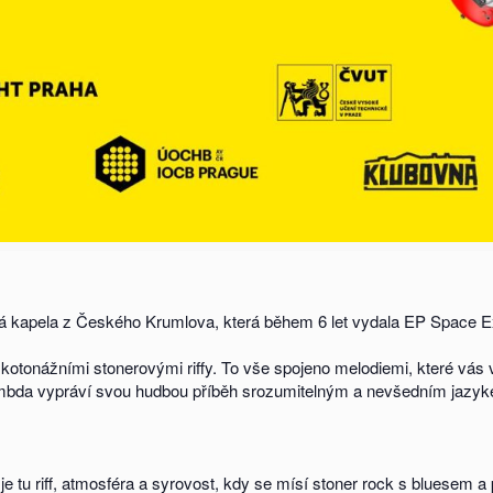
vá kapela z Českého Krumlova, která během 6 let vydala EP Space Ex
žkotonážními stonerovými riffy. To vše spojeno melodiemi, které vá
Lambda vypráví svou hudbou příběh srozumitelným a nevšedním jazy
e tu riff, atmosféra a syrovost, kdy se mísí stoner rock s bluesem a