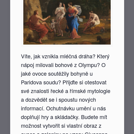
Víte, jak vznikla mléčná dráha? Který
nápoj milovali bohové z Olympu? O
jaké ovoce soutěžily bohyně u
Paridova soudu? Přijďte si otestovat
své znalosti řecké a římské mytologie
a dozvědět se i spoustu nových
informací. Ochutnávku umění u nás
doplňují hry a skládačky. Budete mít
možnost vytvořit si vlastní obraz z
ovoce a zeleniny po vzoru Giuseppa