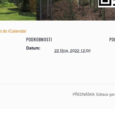
at do iCalendar
PODROBNOSTI
PO
Datum:
22 října, 2022 12:00
PŘEDNÁŠKA: Editace geno