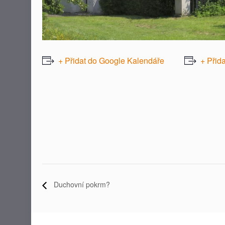
+ Přidat do Google Kalendáře
+ Přid
Duchovní pokrm?