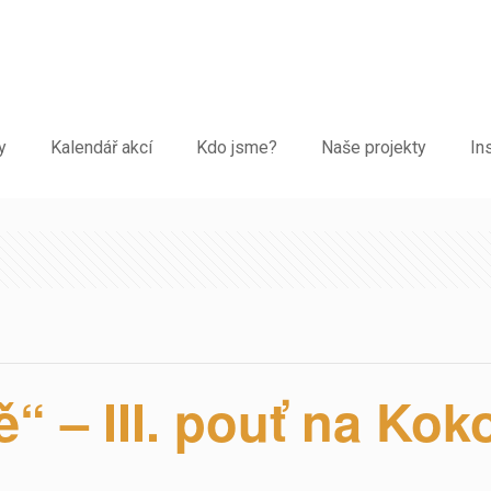
y
Kalendář akcí
Kdo jsme?
Naše projekty
In
ě“ – III. pouť na Kok